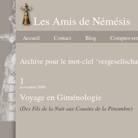
Les Amis de Némésis
Accueil
Contact
Blog
Comptes-re
Archive pour le mot-clef ‘vergesellscha
1
novembre 2006
Voyage en Giménologie
(
Des Fils de la Nuit aux Cousins de la Pénombre
)