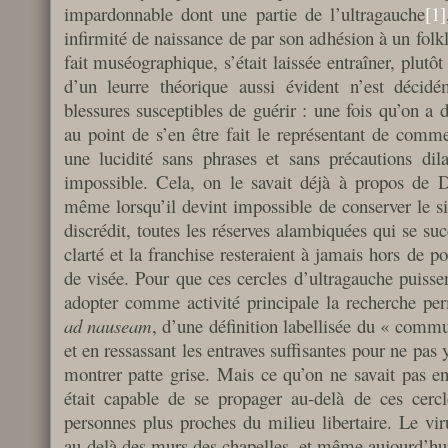
impardonnable dont une partie de l’ultragauche
[1]
infirmité de naissance de par son adhésion à un folk
fait muséographique, s’était laissée entraîner, plutôt
d’un leurre théorique aussi évident n’est déci
blessures susceptibles de guérir : une fois qu’on a
au point de s’en être fait le représentant de comme
une lucidité sans phrases et sans précautions dil
impossible. Cela, on le savait déjà à propos de D
même lorsqu’il devint impossible de conserver le si
discrédit, toutes les réserves alambiquées qui se suc
clarté et la franchise resteraient à jamais hors de p
de visée. Pour que ces cercles d’ultragauche puissen
adopter comme activité principale la recherche pe
ad nauseam
, d’une définition labellisée du « comm
et en ressassant les entraves suffisantes pour ne pas y
montrer patte grise. Mais ce qu’on ne savait pas en
était capable de se propager au-delà de ces cerc
personnes plus proches du milieu libertaire. Le vir
au-delà des murs des chapelles, et même aujourd’hui