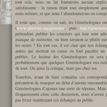
tout cela, nous ne lui fournirons aucune expli
satisfaisante : la raison étant tout simplement q
nous-mêmes, et que nous l’abandonnerons en compag
Il reste que, comme on sait, les Giménologues entr
(
www.plusloin.org/gimenez
, puis
http://gimenol
prétendent publier les courriers qui leur sont adre
manque de mémoire, ou bien seraient-ce plutôt e
les octets ? En tout cas, il est clair que nos écha
autres qui mettent en cause ou font paraître un c
publiés. Le lecteur des Giménologues en sera 
probablement que quelques Giménologues eux-même
de tout. On aime la critique, mais pas chez soi.
Toutefois, avant de faire connaître ces correspond
précaution de marquer un délai d’attente raisonnabl
Giménologues d’ajouter une sorte de réponse. Mais d
éloquemment clore cette discussion, nous n’avons 
pas livrer maintenant ces échanges au public.