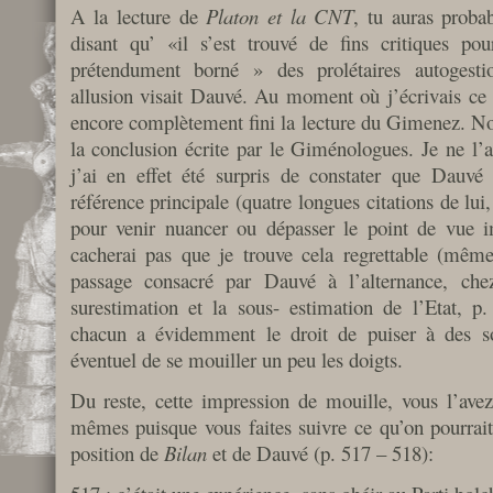
A la lecture de
Platon et la CNT
, tu auras proba
disant qu’ «il s’est trouvé de fins critiques pou
prétendument borné » des prolétaires autogestio
allusion visait Dauvé. Au moment où j’écrivais ce pe
encore complètement fini la lecture du Gimenez. No
la conclusion écrite par le Giménologues. Je ne l’ai
j’ai en effet été surpris de constater que Dauvé
référence principale (quatre longues citations de lui
pour venir nuancer ou dépasser le point de vue 
cacherai pas que je trouve cela regrettable (même 
passage consacré par Dauvé à l’alternance, chez 
surestimation et la sous- estimation de l’Etat, p.
chacun a évidemment le droit de puiser à des so
éventuel de se mouiller un peu les doigts.
Du reste, cette impression de mouille, vous l’ave
mêmes puisque vous faites suivre ce qu’on pourrait 
position de
Bilan
et de Dauvé (p. 517 – 518):