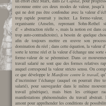
un effort chez Marx, dans
Le Capital
, pour progresse
reconnue entre ces deux modes de valeur, jusqu’à 
qui ne doit pas être confondue avec la valeur d’éch
trop rapide pourrait y inciter. La forme-valeur
organisante (Anselm, reprenant Sohn-Rethel 
d’ « abstraction réelle », mais la notion est dans 
trop auto-contradictoire), a besoin de quelque chos
afin de toujours mettre en œuvre son processu
domination du réel ; dans cette équation, la valeur d
sorte le terme réel et la valeur d’échange une sorte 
forme-valeur de se pérenniser. Dans ce mouvement,
travail salarié ne sont que des formes relatives rapp
auquel correspond la valeur stricto sensu. On compr
ce que développe le
Manifeste contre le travail
, qu
d’incriminer l’échange (auquel on pourrait être ten
salarié), pour sauvegarder dans le même mouveme
travail générique), mais bien les critiquer 
manifestations phénoménales du travail abstrait. 
amont pour appréhender les conditions de possibilit