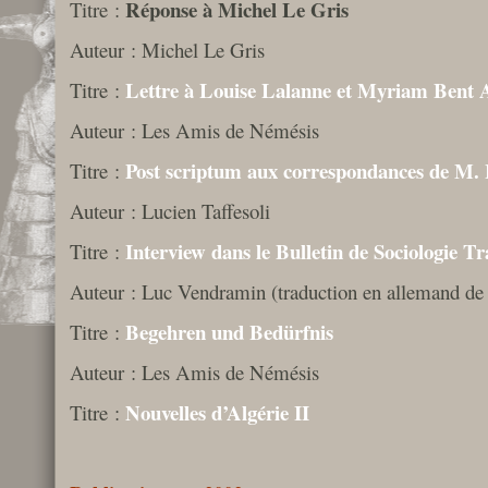
Réponse à Michel Le Gris
Titre :
Auteur : Michel Le Gris
Lettre à Louise Lalanne et Myriam Bent A
Titre :
Auteur : Les Amis de Némésis
Post scriptum aux correspondances de M.
Titre :
Auteur : Lucien Taffesoli
Interview dans le Bulletin de Sociologie Tr
Titre :
Auteur : Luc Vendramin (traduction en allemand de 
Begehren und Bedürfnis
Titre :
Auteur : Les Amis de Némésis
Nouvelles d’Algérie II
Titre :