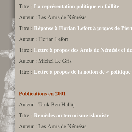
La représentation politique en faillite
Titre :
Auteur : Les Amis de Némésis
Réponse à Florian Lefort à propos de Pier
Titre :
Auteur : Florian Lefort
Lettre à propos des Amis de Némésis et d
Titre :
Auteur : Michel Le Gris
Lettre à propos de la notion de « politique
Titre :
Publications en 2001
Auteur : Tarik Ben Hallâj
Remèdes au terrorisme islamiste
Titre :
Auteur : Les Amis de Némésis