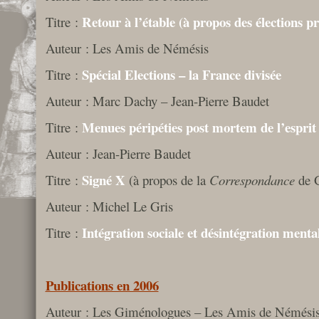
Retour à l’étable (à propos des élections pr
Titre :
Auteur : Les Amis de Némésis
Spécial Elections – la France divisée
Titre :
Auteur : Marc Dachy – Jean-Pierre Baudet
Menues péripéties post mortem de l’espri
Titre :
Auteur : Jean-Pierre Baudet
Signé X
Titre :
(à propos de la
Correspondance
de 
Auteur : Michel Le Gris
Intégration sociale et désintégration menta
Titre :
Publications en 2006
Auteur : Les Giménologues – Les Amis de Némési