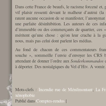
Dans cette France de beaufs, le racisme forcené et, 
vif plaisir ressenti devant le malheur d’autrui (la
ratent aucune occasion de se manifester, l’anonymat 
une parfaite désinhibition. Les auteurs de ces inf
d’immeuble ou des commerçants de quartier, ces «
méritent qu’une chose : qu’on leur crache à la g
nous, mais pas celui dont parlent les médias.
Au fond de chacun de ces commentateurs fran
souche », sommeille l’envie d’envoyer les CRS b
attendant de donner l’ordre aux
Sonderkommandos
d
à déporter. Des nostalgiques du Vel d’Hiv. A vomir.
Mots-clefs :
Incendie rue de Ménilmontant
,
La Fr
xénophobie
Publié dans
Comptes-rendus
|