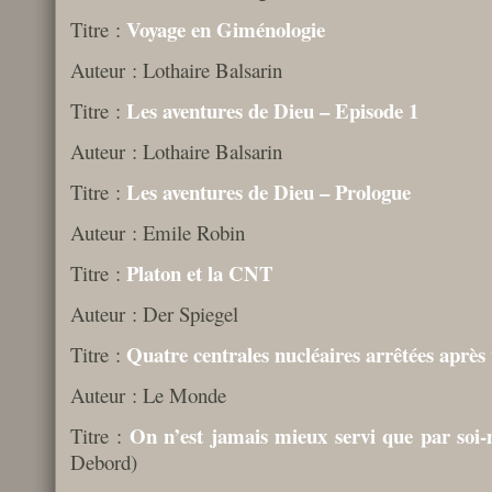
Voyage en Giménologie
Titre :
Auteur : Lothaire Balsarin
Les aventures de Dieu – Episode 1
Titre :
Auteur : Lothaire Balsarin
Les aventures de Dieu – Prologue
Titre :
Auteur : Emile Robin
Platon et la CNT
Titre :
Auteur : Der Spiegel
Quatre centrales nucléaires arrêtées après
Titre :
Auteur : Le Monde
On n’est jamais mieux servi que par so
Titre :
Debord)