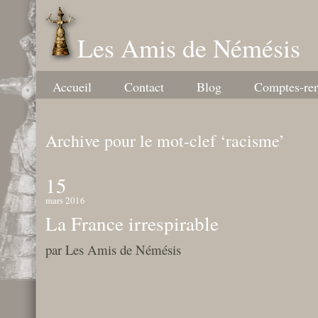
Les Amis de Némésis
Accueil
Contact
Blog
Comptes-re
Archive pour le mot-clef ‘racisme’
15
mars 2016
La France irrespirable
par Les Amis de Némésis