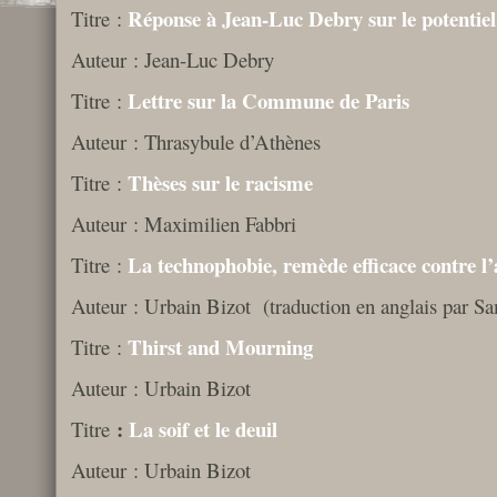
Réponse à Jean-Luc Debry sur le potentiel
Titre :
Auteur : Jean-Luc Debry
Lettre sur la Commune de Paris
Titre :
Auteur : Thrasybule d’Athènes
Thèses sur le racisme
Titre :
Auteur : Maximilien Fabbri
La technophobie, remède efficace contre l’
Titre :
Auteur : Urbain Bizot (traduction en anglais par S
Thirst and Mourning
Titre :
Auteur : Urbain Bizot
:
La soif et le deuil
Titre
Auteur : Urbain Bizot