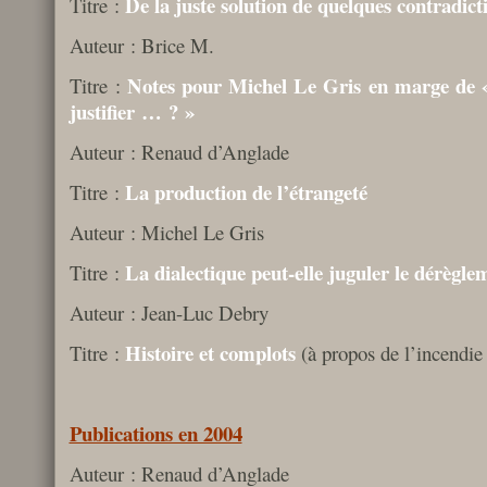
De la juste solution de quelques contradict
Titre :
Auteur : Brice M.
Notes pour Michel Le Gris en marge de « 
Titre :
justifier … ? »
Auteur : Renaud d’Anglade
La production de l’étrangeté
Titre :
Auteur : Michel Le Gris
La dialectique peut-elle juguler le dérègle
Titre :
Auteur : Jean-Luc Debry
Histoire et complots
Titre :
(à propos de l’incendie
Publications en 2004
Auteur : Renaud d’Anglade