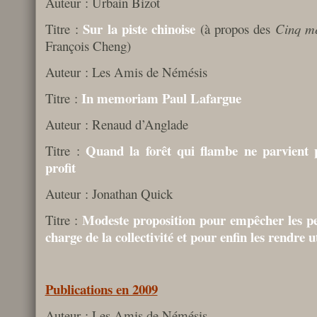
Auteur : Urbain Bizot
Sur la piste chinoise
Titre :
(à propos des
Cinq mé
François Cheng)
Auteur : Les Amis de Némésis
In memoriam Paul Lafargue
Titre :
Auteur : Renaud d’Anglade
Quand la forêt qui flambe ne parvient 
Titre :
profit
Auteur : Jonathan Quick
Modeste proposition pour empêcher les pe
Titre :
charge de la collectivité et pour enfin les rendre u
Publications en 2009
Auteur : Les Amis de Némésis