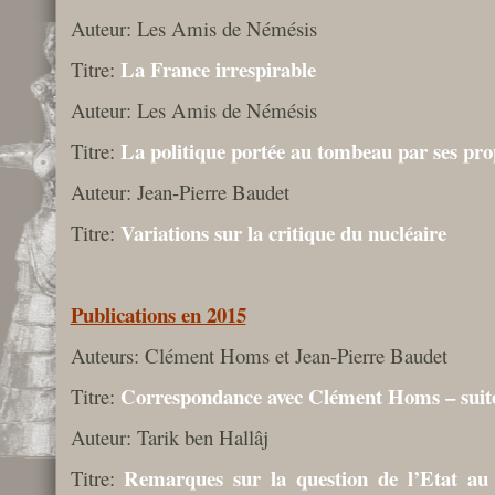
Auteur: Les Amis de Némésis
La France irrespirable
Titre:
Auteur: Les Amis de Némésis
La politique portée au tombeau par ses pro
Titre:
Auteur: Jean-Pierre Baudet
Variations sur la critique du nucléaire
Titre:
Publications en 2015
Auteurs: Clément Homs et Jean-Pierre Baudet
Correspondance avec Clément Homs – suit
Titre:
Auteur: Tarik ben Hallâj
Remarques sur la question de l’Etat au 
Titre: