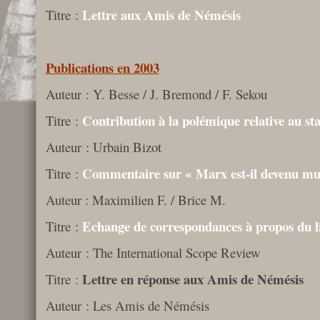
Lettre aux Amis de Némésis
Titre :
Publications en 2003
Auteur : Y. Besse / J. Bremond / F. Sekou
Contribution à la polémique relative au sta
Titre :
Auteur : Urbain Bizot
Commentaire sur « Marx est-il devenu mu
Titre :
Auteur : Maximilien F. / Brice M.
Echange de correspondances à propos du l
Titre :
Auteur : The International Scope Review
Lettre en réponse aux Amis de Némésis
Titre :
Auteur : Les Amis de Némésis