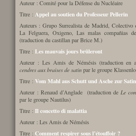
Auteur : Comité pour la Défense du Nucléaire
Appel au soutien du Professeur Pellerin
Titre :
Auteurs : Grupo Surrealista de Madrid, Colectivo 
La Felguera, Oxigeno, Las malas compañias de 
(traduction du castillan par Brice M.)
Les mauvais jours brûleront
Titre :
Auteur : Les Amis de Némésis (traduction en
cendres aux braises de
satin
par le groupe Klassenlo
Vom Mahl aus Schutt und Asche zur Satin
Titre :
Auteur : Renaud d’Anglade (traduction de
Le con
par le groupe Nautilus)
Il concetto di malattia
Titre :
Auteur : Les Amis de Némésis
Comment respirer sous l’étouffoir ?
Titre :