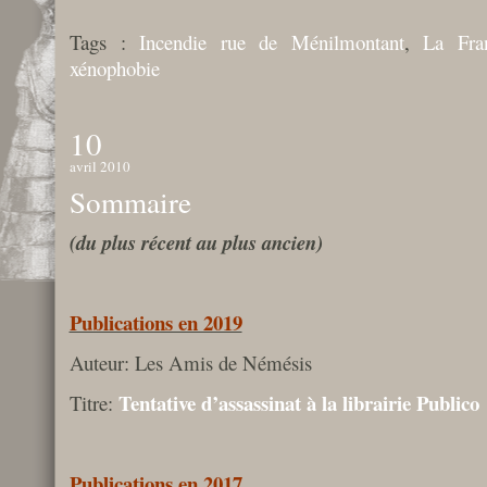
Tags :
Incendie rue de Ménilmontant
,
La Fran
xénophobie
10
avril 2010
Sommaire
(du plus récent au plus ancien)
Publications en 2019
Auteur: Les Amis de Némésis
Tentative d’assassinat à la librairie Publico
Titre:
Publications en 2017