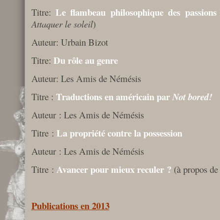
Le flambeau philosophique des passions
Titre:
Attaquer le soleil
)
Auteur: Urbain Bizot
Du rôle au genre
Titre:
Auteur: Les Amis de Némésis
Traductions en américain par
Titre :
Not bored!
Auteur : Les Amis de Némésis
La propriété contre la possession
Titre :
Auteur : Les Amis de Némésis
Avancer pour mieux reculer ?
Titre :
(à propos de
Publications en 2013