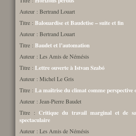
Horizons perdus
Titre :
Auteur : Bertrand Louart
Balouardise et Baudetise – suite et fin
Titre :
Auteur : Bertrand Louart
Baudet et l’automation
Titre :
Auteur : Les Amis de Némésis
Lettre ouverte à Istvan Szabó
Titre :
Auteur : Michel Le Gris
La maîtrise du climat comme perspective
Titre :
Auteur : Jean-Pierre Baudet
Critique du travail marginal et de s
Titre :
spectaculaire
Auteur : Les Amis de Némésis