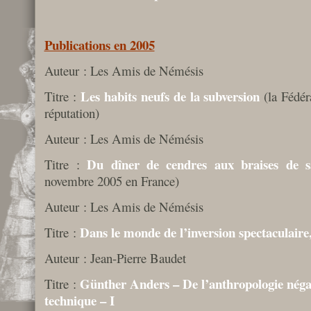
Publications en 2005
Auteur : Les Amis de Némésis
Les habits neufs de la subversion
Titre :
(la Fédér
réputation)
Auteur : Les Amis de Némésis
Du dîner de cendres aux braises de s
Titre :
novembre 2005 en France)
Auteur : Les Amis de Némésis
Dans le monde de l’inversion spectaculaire,
Titre :
Auteur : Jean-Pierre Baudet
Günther Anders – De l’anthropologie négati
Titre :
technique – I