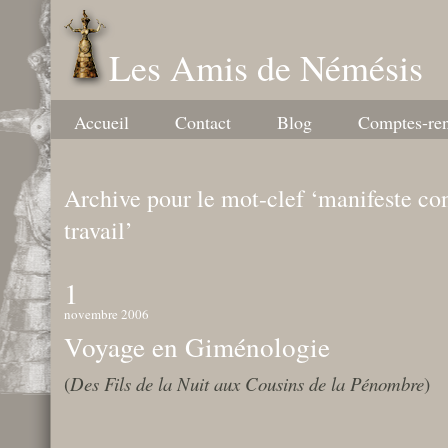
Les Amis de Némésis
Accueil
Contact
Blog
Comptes-re
Archive pour le mot-clef ‘manifeste con
travail’
1
novembre 2006
Voyage en Giménologie
(
Des Fils de la Nuit aux Cousins de la Pénombre
)