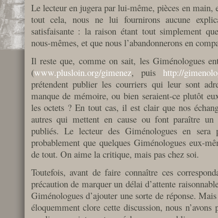
Le lecteur en jugera par lui-même, pièces en main, et
tout cela, nous ne lui fournirons aucune expli
satisfaisante : la raison étant tout simplement q
nous-mêmes, et que nous l’abandonnerons en compag
Il reste que, comme on sait, les Giménologues entr
(
www.plusloin.org/gimenez
, puis
http://gimenol
prétendent publier les courriers qui leur sont adre
manque de mémoire, ou bien seraient-ce plutôt e
les octets ? En tout cas, il est clair que nos écha
autres qui mettent en cause ou font paraître un c
publiés. Le lecteur des Giménologues en sera 
probablement que quelques Giménologues eux-même
de tout. On aime la critique, mais pas chez soi.
Toutefois, avant de faire connaître ces correspond
précaution de marquer un délai d’attente raisonnabl
Giménologues d’ajouter une sorte de réponse. Mais d
éloquemment clore cette discussion, nous n’avons 