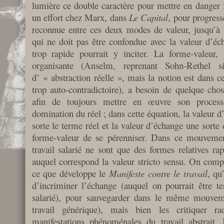
lumière ce double caractère pour mettre en danger l
un effort chez Marx, dans
Le Capital
, pour progresse
reconnue entre ces deux modes de valeur, jusqu’à 
qui ne doit pas être confondue avec la valeur d’éch
trop rapide pourrait y inciter. La forme-valeur
organisante (Anselm, reprenant Sohn-Rethel 
d’ « abstraction réelle », mais la notion est dans 
trop auto-contradictoire), a besoin de quelque chos
afin de toujours mettre en œuvre son processu
domination du réel ; dans cette équation, la valeur d
sorte le terme réel et la valeur d’échange une sorte 
forme-valeur de se pérenniser. Dans ce mouvement,
travail salarié ne sont que des formes relatives rapp
auquel correspond la valeur stricto sensu. On compr
ce que développe le
Manifeste contre le travail
, qu
d’incriminer l’échange (auquel on pourrait être ten
salarié), pour sauvegarder dans le même mouveme
travail générique), mais bien les critiquer 
manifestations phénoménales du travail abstrait. 