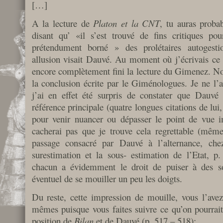
[…]
A la lecture de
Platon et la CNT
, tu auras proba
disant qu’ «il s’est trouvé de fins critiques pou
prétendument borné » des prolétaires autogestio
allusion visait Dauvé. Au moment où j’écrivais ce pe
encore complètement fini la lecture du Gimenez. No
la conclusion écrite par le Giménologues. Je ne l’ai
j’ai en effet été surpris de constater que Dauvé
référence principale (quatre longues citations de lui
pour venir nuancer ou dépasser le point de vue 
cacherai pas que je trouve cela regrettable (même 
passage consacré par Dauvé à l’alternance, chez 
surestimation et la sous- estimation de l’Etat, p.
chacun a évidemment le droit de puiser à des so
éventuel de se mouiller un peu les doigts.
Du reste, cette impression de mouille, vous l’ave
mêmes puisque vous faites suivre ce qu’on pourrait 
position de
Bilan
et de Dauvé (p. 517 – 518):