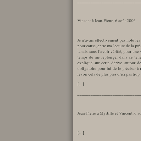
____________________________
Vincent à Jean-Pierre, 6 août 2006
Je n’avais effectivement pas noté les 
pour cause, entre ma lecture de la pr
tenais, sans l’avoir vérifié, pour une
temps de me replonger dans ce téné
expliqué sur cette dérive autour de
obligatoire pour lui de le préciser à 
revoir cela de plus près d’ici pas tro
[…]
____________________________
Jean-Pierre à Myrtille et Vincent, 6 
[…]