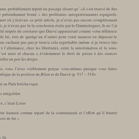
auras probablement repéré un passage disant qu’ «il s’est trouvé de fins
ue prétendument borné » des prolétaires autogestionnaires espagnols.
nt où j’écrivais ce petit article, je n’avais pas encore complètement
 je n’avais pas lu la conclusion écrite par le Giménologues. Je ne l’ai
et été surpris de constater que Dauvé apparaissait comme votre référence
 de lui, rien de quelqu’un d’autre) pour venir nuancer ou dépasser le
e cacherai pas que je trouve cela regrettable (même si je trouve très
 l’alternance, chez les libertaires, entre la surestimation et la sous-
 c’est ainsi et chacun a évidemment le droit de puiser à des sources
iller un peu les doigts.
lle, vous l’avez visiblement perçue vous-mêmes puisque vous faites
critique de la position de
Bilan
et de Dauvé (p. 517 – 518):
ir au Parti bolchevique
ès irrégulière
e, c’était Lister
’être humain comme séparé de la communauté et l’effort qu’il fournit
ors de lui »
e 36