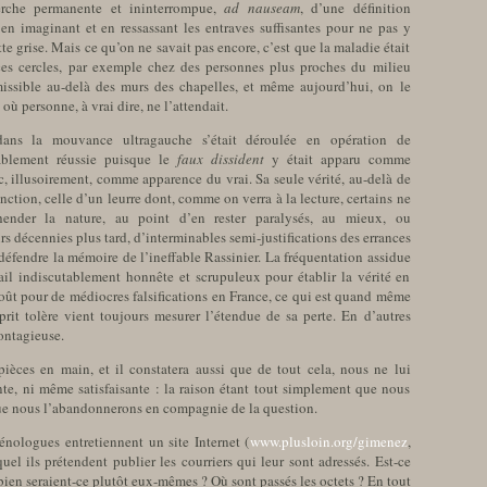
erche permanente et ininterrompue,
ad nauseam
, d’une définition
n imaginant et en ressassant les entraves suffisantes pour ne pas y
tte grise. Mais ce qu’on ne savait pas encore, c’est que la maladie était
ces cercles, par exemple chez des personnes plus proches du milieu
smissible au-delà des murs des chapelles, et même aujourd’hui, on le
où personne, à vrai dire, ne l’attendait.
dans la mouvance ultragauche s’était déroulée en opération de
rablement réussie puisque le
faux dissident
y était apparu comme
c, illusoirement, comme apparence du vrai. Sa seule vérité, au-delà de
fonction, celle d’un leurre dont, comme on verra à la lecture, certains ne
hender la nature, au point d’en rester paralysés, au mieux, ou
s décennies plus tard, d’interminables semi-justifications des errances
défendre la mémoire de l’ineffable Rassinier. La fréquentation assidue
l indiscutablement honnête et scrupuleux pour établir la vérité en
 goût pour de médiocres falsifications en France, ce qui est quand même
prit tolère vient toujours mesurer l’étendue de sa perte. En d’autres
contagieuse.
pièces en main, et il constatera aussi que de tout cela, nous ne lui
te, ni même satisfaisante : la raison étant tout simplement que nous
ue nous l’abandonnerons en compagnie de la question.
énologues entretiennent un site Internet (
www.plusloin.org/gimenez
,
quel ils prétendent publier les courriers qui leur sont adressés. Est-ce
ien seraient-ce plutôt eux-mêmes ? Où sont passés les octets ? En tout