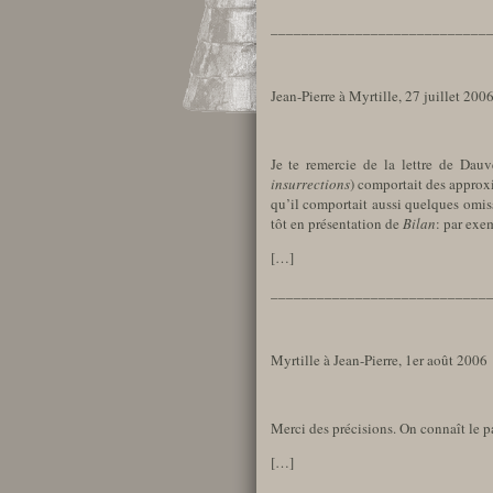
____________________________
Jean-Pierre à Myrtille, 27 juillet 200
Je te remercie de la lettre de Dauv
insurrections
) comportait des approxi
qu’il comportait aussi quelques omiss
tôt en présentation de
Bilan
: par exe
[…]
____________________________
Myrtille à Jean-Pierre, 1er août 2006
Merci des précisions. On connaît le p
[…]