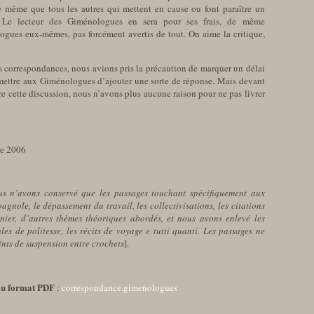
de même que tous les autres qui mettent en cause ou font paraître un
s. Le lecteur des Giménologues en sera pour ses frais, de même
ues eux-mêmes, pas forcément avertis de tout. On aime la critique,
es correspondances, nous avions pris la précaution de marquer un délai
rmettre aux Giménologues d’ajouter une sorte de réponse. Mais devant
e cette discussion, nous n’avons plus aucune raison pour ne pas livrer
re 2006
ous n’avons conservé que les passages touchant spécifiquement aux
agnole, le dépassement du travail, les collectivisations, les citations
nier, d’autres thèmes théoriques abordés, et nous avons enlevé les
es de politesse, les récits de voyage e tutti quanti. Les passages ne
ints de suspension entre crochets
].
au format PDF
:
correspondance.gimenologues