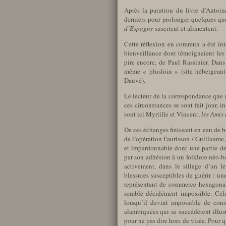
Après la parution du livre d’Anto
derniers pour prolonger quelques que
d’Espagne
suscitent et alimentent.
Cette réflexion en commun a été int
bienveillance dont témoignaient le
pire encore, de Paul Rassinier. Dans
même « plusloin » (site hébergeant 
Dauvé).
Le lecteur de la correspondance que 
ces circonstances se sont fait jour, 
sont ici Myrtille et Vincent,
les Amis
De ces échanges finissant en eau de b
de l’opération Faurisson / Guillaume,
et impardonnable dont une partie de
par son adhésion à un folklore néo-bo
activement, dans le sillage d’un l
blessures susceptibles de guérir : un
représentant de commerce hexagonal, 
semble décidément impossible. Cel
lorsqu’il devint impossible de conse
alambiquées qui se succédèrent illustr
pour ne pas dire hors de visée. Pour q