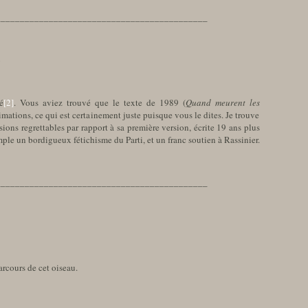
____________________________________________
6
é
[2]
. Vous aviez trouvé que le texte de 1989 (
Quand meurent les
mations, ce qui est certainement juste puisque vous le dites. Je trouve
ions regrettables par rapport à sa première version, écrite 19 ans plus
mple un bordigueux fétichisme du Parti, et un franc soutien à Rassinier.
____________________________________________
arcours de cet oiseau.