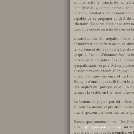
comme activité principale la rech
labellisée du « communisme » tout e
parvenir, il fallait d’abord montrer pa
capable de se propager au-delà de 
libertaire. Le virus était donc tran
découvre encore en train de couver là 
L’introduction du négationnisme 
désinformation parfaitement et du
renversement du faux officiel, et don
ce qu’il affectait d’énoncer, était sa 
parviennent toujours pas à appré
sympathisants, au pire. Même plusieur
passées peuvent encore aller jusqu’à 
du sympathique Gimenez et un travai
Espagne n’auront pas suffi à tarir le
très inquiétant, puisque ce qu’un es
termes : la vérité, on l’aimerait plus 
Le lecteur en jugera par lui-même, 
fournirons aucune explication éviden
n’en disposons pas nous-mêmes, et q
Il reste que, comme on sait, les Gim
puis
http://gimenologues.org
) sur le
leur site qui manque de mémoire, ou b