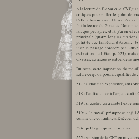
A la lecture de
Platon et la CNT
, tu 
critiques pour railler le point de v
Cette allusion visait Dauvé. Au mome
fini la lecture du Gimenez. Notamment,
fait que peu après, et là, j’ai en eff
principale (quatre longues citations
point de vue immédiat d’Antoine. Je n
juste le passage consacré par Dauvé à
estimation de l’Etat, p. 523), mais
diverses, au risque éventuel de se mou
Du reste, cette impression de moui
suivre ce qu’on pourrait qualifier de 
517 : c’était une expérience, sans obé
518 : l’attitude face à l’argent était tr
519 : si quelqu’un a arrêté l’expérienc
519: « le travail présuppose déjà l
comme une contrainte aliénée, en deh
524 : petits groupes doctrinaires
525 : scission de la CNT en novembr