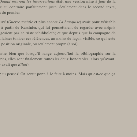
Quand meurent les insurrections
était une version mise à jour de la
e au contraire parfaitement juste. Seulement dans le second texte,
s du premier.
uvé (
Guerre sociale
et plus encore
La banquise
) avait pour véritable
s à partir de Rassinier, qui lui permettaient de regarder avec mépris
ageaient pas ce triste schibboleth; et que depuis que la campagne de
 laisser tomber ces références, au moins de façon visible, ce qui reste
position originale, ou seulement propre (à soi).
ntre bien que lorsqu’il range aujourd’hui la bibliographie sur la
es, elles sont finalement toutes les deux honorables: alors qu’avant,
’y avait que
Bilan
).
r, tu penses! On serait porté à le faire à moins. Mais qu’est-ce que ça
____________________________________________