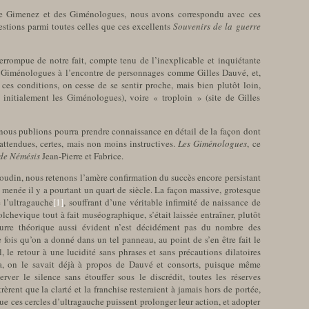
ine Gimenez et des Giménologues, nous avons correspondu avec ces
stions parmi toutes celles que ces excellents
Souvenirs de la guerre
errompue de notre fait, compte tenu de l’inexplicable et inquiétante
s Giménologues à l’encontre de personnages comme Gilles Dauvé, et,
 ces conditions, on cesse de se sentir proche, mais bien plutôt loin,
initialement les Giménologues), voire « troploin » (site de Gilles
nous publions pourra prendre connaissance en détail de la façon dont
inattendues, certes, mais non moins instructives.
Les Giménologues
, ce
 de Némésis
Jean-Pierre et Fabrice.
oudin, nous retenons l’amère confirmation du succès encore persistant
 menée il y a pourtant un quart de siècle. La façon massive, grotesque
 l’ultragauche
[1]
, souffrant d’une véritable infirmité de naissance de
lchevique tout à fait muséographique, s’était laissée entraîner, plutôt
eurre théorique aussi évident n’est décidément pas du nombre des
e fois qu’on a donné dans un tel panneau, au point de s’en être fait le
le retour à une lucidité sans phrases et sans précautions dilatoires
a, on le savait déjà à propos de Dauvé et consorts, puisque même
rver le silence sans étouffer sous le discrédit, toutes les réserves
èrent que la clarté et la franchise resteraient à jamais hors de portée,
ue ces cercles d’ultragauche puissent prolonger leur action, et adopter