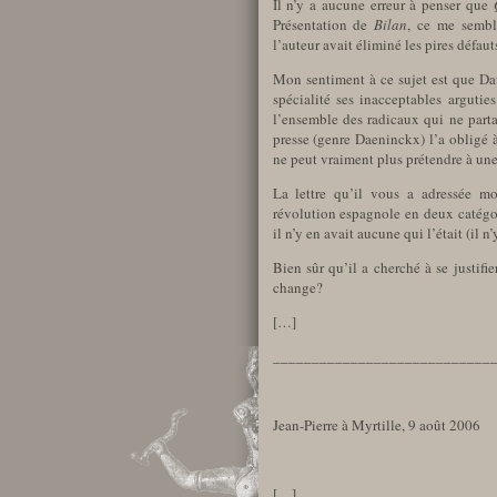
Il n’y a aucune erreur à penser que
Présentation de
Bilan
, ce me sembl
l’auteur avait éliminé les pires défaut
Mon sentiment à ce sujet est que Da
spécialité ses inacceptables argutie
l’ensemble des radicaux qui ne part
presse (genre Daeninckx) l’a obligé à
ne peut vraiment plus prétendre à une 
La lettre qu’il vous a adressée mo
révolution espagnole en deux catégori
il n’y en avait aucune qui l’était (il n
Bien sûr qu’il a cherché à se justifie
change?
[…]
____________________________
Jean-Pierre à Myrtille, 9 août 2006
[…]