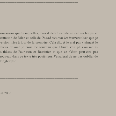
____________________________________________
omissions que tu rappelles, mais il s’était écoulé un certain temps, et
ésentation de Bilan et celle de
Quand meurent les insurrections
, que je
 version mise à jour de la première. Cela dit, et je n’ai pas vraiment le
breux dossier, je crois me souvenir que Dauvé s’est plus ou moins
s thèses de Faurisson et Rassinier, et que ce n’était peut-être pas
nouveau dans ce texte très postérieur. J’essaierai de ne pas oublier de
p longtemps !
____________________________________________
août 2006