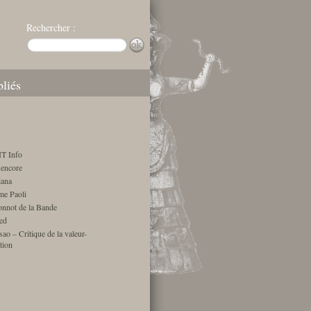
Rechercher :
bliés
T Info
encore
ana
me Paoli
onnot de la Bande
ed
ao – Critique de la valeur-
tion