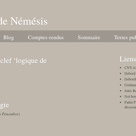
de Némésis
Blog
Comptes-rendus
Sommaire
Textes pu
Liens
clef ‘logique de
CNT-AI
Debord 
Debordi
Guillau
Jules B
Not bor
gie
Palim Ps
dissocia
la Pénombre
)