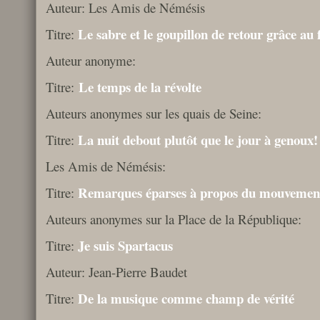
Auteur: Les Amis de Némésis
Le sabre et le goupillon de retour grâce au 
Titre:
Auteur anonyme:
Le temps de la révolte
Titre:
Auteurs anonymes sur les quais de Seine:
La nuit debout plutôt que le jour à genoux!
Titre:
Les Amis de Némésis:
Remarques éparses à propos du mouveme
Titre:
Auteurs anonymes sur la Place de la République:
Je suis Spartacus
Titre:
Auteur: Jean-Pierre Baudet
De la musique comme champ de vérité
Titre: