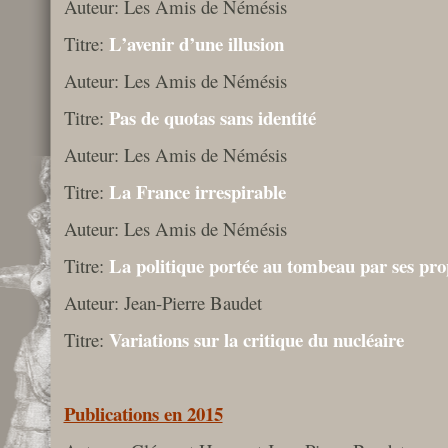
Auteur: Les Amis de Némésis
L’avenir d’une illusion
Titre:
Auteur: Les Amis de Némésis
Pas de quotas sans identité
Titre:
Auteur: Les Amis de Némésis
La France irrespirable
Titre:
Auteur: Les Amis de Némésis
La politique portée au tombeau par ses pro
Titre:
Auteur: Jean-Pierre Baudet
Variations sur la critique du nucléaire
Titre:
Publications en 2015