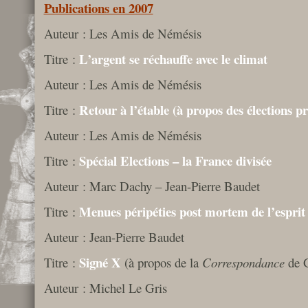
Publications en 2007
Auteur : Les Amis de Némésis
L’argent se réchauffe avec le climat
Titre :
Auteur : Les Amis de Némésis
Retour à l’étable (à propos des élections pr
Titre :
Auteur : Les Amis de Némésis
Spécial Elections – la France divisée
Titre :
Auteur : Marc Dachy – Jean-Pierre Baudet
Menues péripéties post mortem de l’espri
Titre :
Auteur : Jean-Pierre Baudet
Signé X
Titre :
(à propos de la
Correspondance
de 
Auteur : Michel Le Gris