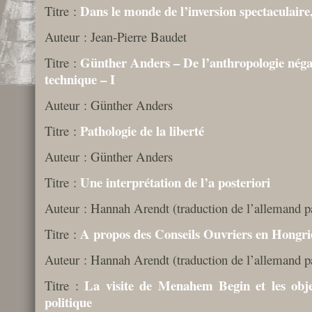
Dans le monde de l’inversion spectaculaire,
Titre :
Auteur : Jean-Pierre Baudet
Günther Anders – De l’anthropologie négati
Titre :
technique – I
Auteur : Günther Anders
Pathologie de la liberté
Titre :
Auteur : Günther Anders
Une interprétation de l’a posteriori
Titre :
Auteur : Hannah Arendt (traduction de l’allemand p
A propos des Conseils Ouvriers en Hongri
Titre :
Auteur : Hannah Arendt (traduction de l’allemand p
La visite de Menahem Begin et les obj
Titre :
politique