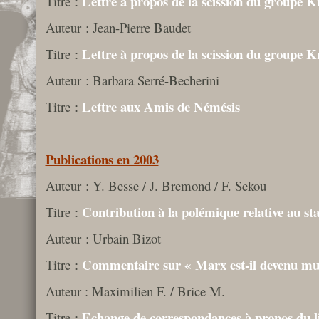
Lettre à propos de la scission du groupe Kr
Titre :
Auteur : Jean-Pierre Baudet
Lettre à propos de la scission du groupe Kr
Titre :
Auteur : Barbara Serré-Becherini
Lettre aux Amis de Némésis
Titre :
Publications en 2003
Auteur : Y. Besse / J. Bremond / F. Sekou
Contribution à la polémique relative au sta
Titre :
Auteur : Urbain Bizot
Commentaire sur « Marx est-il devenu mu
Titre :
Auteur : Maximilien F. / Brice M.
Echange de correspondances à propos du l
Titre :