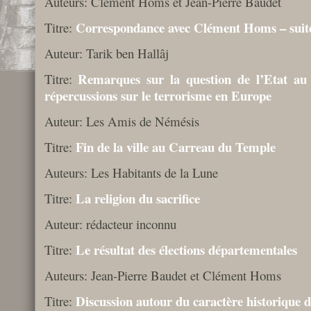
Auteurs: Clément Homs et Jean-Pierre Baudet
Correspondance avec Clément Homs – suit
Titre:
Auteur: Tarik ben Hallâj
Remarques sur la question de l’Etat au 
Titre:
répercussions sur le terrorisme en Europe
Auteur: Les Amis de Némésis
Fin de la ville au Carreau du Temple
Titre:
Auteurs: Les Habitants de la Lune
La religion du sacrifice
Titre:
Auteur: rédacteur inconnu
Le résultat des élections départementales
Titre:
Auteurs: Jean-Pierre Baudet et Clément Homs
Discussion autour du caractère historique d
Titre: