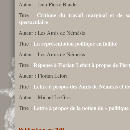
Auteur : Jean-Pierre Baudet
Critique du travail marginal et de s
Titre :
spectaculaire
Auteur : Les Amis de Némésis
La représentation politique en faillite
Titre :
Auteur : Les Amis de Némésis
Réponse à Florian Lefort à propos de Pier
Titre :
Auteur : Florian Lefort
Lettre à propos des Amis de Némésis et d
Titre :
Auteur : Michel Le Gris
Lettre à propos de la notion de « politique
Titre :
Publications en 2001