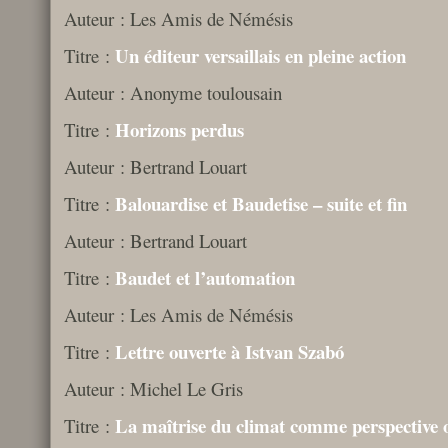
Auteur : Les Amis de Némésis
Un éditeur versaillais en pleine action
Titre :
Auteur : Anonyme toulousain
Horizons perdus
Titre :
Auteur : Bertrand Louart
Balouardise et Baudetise – suite et fin
Titre :
Auteur : Bertrand Louart
Baudet et l’automation
Titre :
Auteur : Les Amis de Némésis
Lettre ouverte à Istvan Szabó
Titre :
Auteur : Michel Le Gris
La maîtrise du climat comme perspective
Titre :