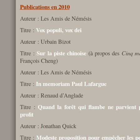
Publications en 2010
Auteur : Les Amis de Némésis
Vox populi, vox dei
Titre :
Auteur : Urbain Bizot
Sur la piste chinoise
Titre :
(à propos des
Cinq mé
François Cheng)
Auteur : Les Amis de Némésis
In memoriam Paul Lafargue
Titre :
Auteur : Renaud d’Anglade
Quand la forêt qui flambe ne parvient 
Titre :
profit
Auteur : Jonathan Quick
Modeste proposition pour empêcher les pe
Titre :