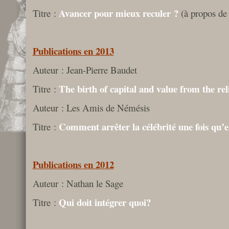
Avancer pour mieux reculer ?
Titre :
(à propos de
Publications en 2013
Auteur : Jean-Pierre Baudet
The birth of capital and value from the rel
Titre :
Auteur : Les Amis de Némésis
Comment arrêter la célébrité une fois qu’
Titre :
Publications en 2012
Auteur : Nathan le Sage
Qui doit intégrer quoi?
Titre :