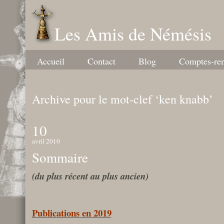
Les Amis de Némésis
Accueil
Contact
Blog
Comptes-re
Archive pour le mot-clef ‘ken knabb’
10
avril 2010
Sommaire
(du plus récent au plus ancien)
Publications en 2019