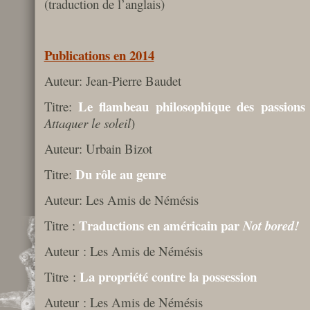
(traduction de l’anglais)
Publications en 2014
Auteur: Jean-Pierre Baudet
Le flambeau philosophique des passions
Titre:
Attaquer le soleil
)
Auteur: Urbain Bizot
Du rôle au genre
Titre:
Auteur: Les Amis de Némésis
Traductions en américain par
Titre :
Not bored!
Auteur : Les Amis de Némésis
La propriété contre la possession
Titre :
Auteur : Les Amis de Némésis