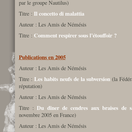
par le groupe Nautilus)
Il concetto di malattia
Titre :
Auteur : Les Amis de Némésis
Comment respirer sous l’étouffoir ?
Titre :
Publications en 2005
Auteur : Les Amis de Némésis
Les habits neufs de la subversion
Titre :
(la Fédér
réputation)
Auteur : Les Amis de Némésis
Du dîner de cendres aux braises de s
Titre :
novembre 2005 en France)
Auteur : Les Amis de Némésis