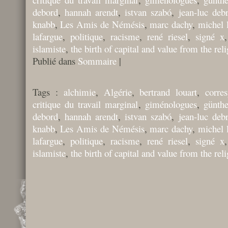
debord
,
hannah arendt
,
istvan szabó
,
jean-luc deb
knabb
,
Les Amis de Némésis
,
marc dachy
,
michel l
lafargue
,
politique
,
racisme
,
rené riesel
,
signé x
islamiste
,
the birth of capital and value from the reli
Publié dans
Sommaire
|
Tags :
alchimie
,
Algérie
,
bertrand louart
,
corre
critique du travail marginal
,
giménologues
,
günthe
debord
,
hannah arendt
,
istvan szabó
,
jean-luc deb
knabb
,
Les Amis de Némésis
,
marc dachy
,
michel l
lafargue
,
politique
,
racisme
,
rené riesel
,
signé x
islamiste
,
the birth of capital and value from the reli