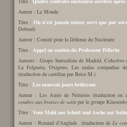
Quatre centrales nucléaires arrêtées après
Titre :
Auteur : Le Monde
On n’est jamais mieux servi que par so
Titre :
Debord)
Auteur : Comité pour la Défense du Nucléaire
Appel au soutien du Professeur Pellerin
Titre :
Auteurs : Grupo Surrealista de Madrid, Colectivo 
La Felguera, Oxigeno, Las malas compañias de 
(traduction du castillan par Brice M.)
Les mauvais jours brûleront
Titre :
Auteur : Les Amis de Némésis (traduction en
cendres aux braises de
satin
par le groupe Klassenlo
Vom Mahl aus Schutt und Asche zur Satin
Titre :
Auteur : Renaud d’Anglade (traduction de
Le con