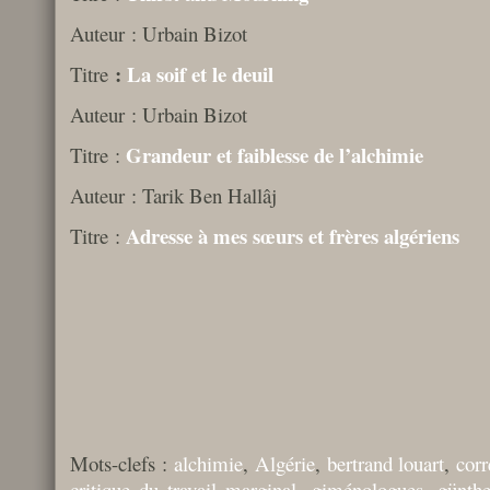
Auteur : Urbain Bizot
:
La soif et le deuil
Titre
Auteur : Urbain Bizot
Grandeur et faiblesse de l’alchimie
Titre :
Auteur : Tarik Ben Hallâj
Adresse à mes sœurs et frères algériens
Titre :
Mots-clefs :
alchimie
,
Algérie
,
bertrand louart
,
cor
critique du travail marginal
,
giménologues
,
günthe