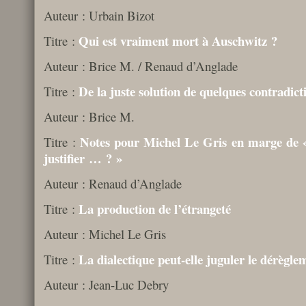
Auteur : Urbain Bizot
Qui est vraiment mort à Auschwitz ?
Titre :
Auteur : Brice M. / Renaud d’Anglade
De la juste solution de quelques contradict
Titre :
Auteur : Brice M.
Notes pour Michel Le Gris en marge de « 
Titre :
justifier … ? »
Auteur : Renaud d’Anglade
La production de l’étrangeté
Titre :
Auteur : Michel Le Gris
La dialectique peut-elle juguler le dérègle
Titre :
Auteur : Jean-Luc Debry