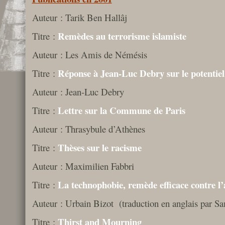
Auteur : Tarik Ben Hallâj
Remèdes au terrorisme islamiste
Titre :
Auteur : Les Amis de Némésis
Réponse à Jean-Luc Debry sur le potentiel
Titre :
Auteur : Jean-Luc Debry
Lettre sur la Commune de Paris
Titre :
Auteur : Thrasybule d’Athènes
Thèses sur le racisme
Titre :
Auteur : Maximilien Fabbri
La technophobie, remède efficace contre l’
Titre :
Auteur : Urbain Bizot (traduction en anglais par S
Thirst and Mourning
Titre :