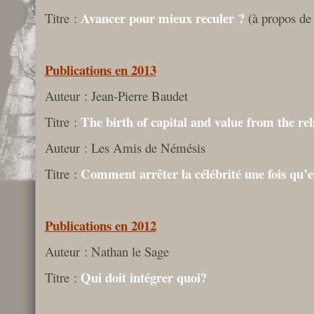
Avancer pour mieux reculer ?
Titre :
(à propos de
Publications en 2013
Auteur : Jean-Pierre Baudet
The birth of capital and value from the rel
Titre :
Auteur : Les Amis de Némésis
Comment arrêter la célébrité une fois qu’
Titre :
Publications en 2012
Auteur : Nathan le Sage
Qui doit intégrer quoi?
Titre :