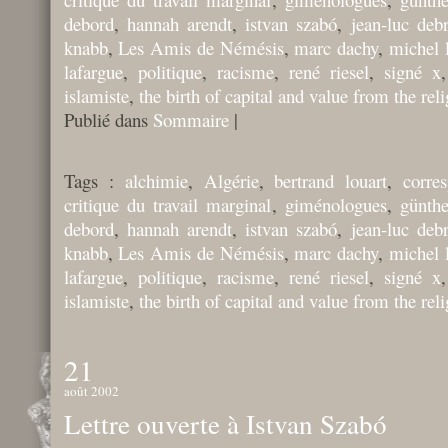
debord
,
hannah arendt
,
istvan szabó
,
jean-luc deb
knabb
,
Les Amis de Némésis
,
marc dachy
,
michel l
lafargue
,
politique
,
racisme
,
rené riesel
,
signé x
islamiste
,
the birth of capital and value from the reli
Publié dans
Sommaire
|
Tags :
alchimie
,
Algérie
,
bertrand louart
,
corre
critique du travail marginal
,
giménologues
,
günthe
debord
,
hannah arendt
,
istvan szabó
,
jean-luc deb
knabb
,
Les Amis de Némésis
,
marc dachy
,
michel l
lafargue
,
politique
,
racisme
,
rené riesel
,
signé x
islamiste
,
the birth of capital and value from the reli
21
août 2002
Lettre ouverte à Istvan Szabó