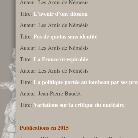
Auteur: Les Amis de Némésis
L’avenir d’une illusion
Titre:
Auteur: Les Amis de Némésis
Pas de quotas sans identité
Titre:
Auteur: Les Amis de Némésis
La France irrespirable
Titre:
Auteur: Les Amis de Némésis
La politique portée au tombeau par ses pro
Titre:
Auteur: Jean-Pierre Baudet
Variations sur la critique du nucléaire
Titre:
Publications en 2015