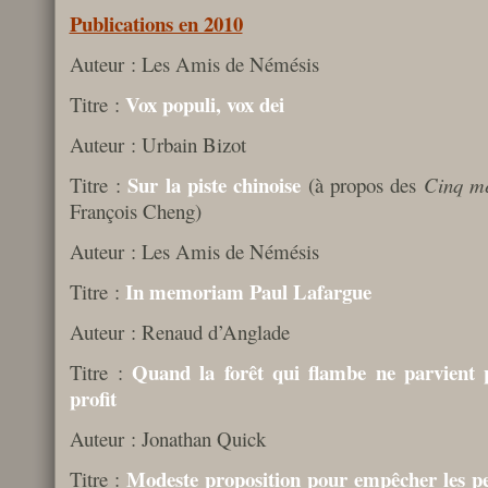
Publications en 2010
Auteur : Les Amis de Némésis
Vox populi, vox dei
Titre :
Auteur : Urbain Bizot
Sur la piste chinoise
Titre :
(à propos des
Cinq mé
François Cheng)
Auteur : Les Amis de Némésis
In memoriam Paul Lafargue
Titre :
Auteur : Renaud d’Anglade
Quand la forêt qui flambe ne parvient 
Titre :
profit
Auteur : Jonathan Quick
Modeste proposition pour empêcher les pe
Titre :