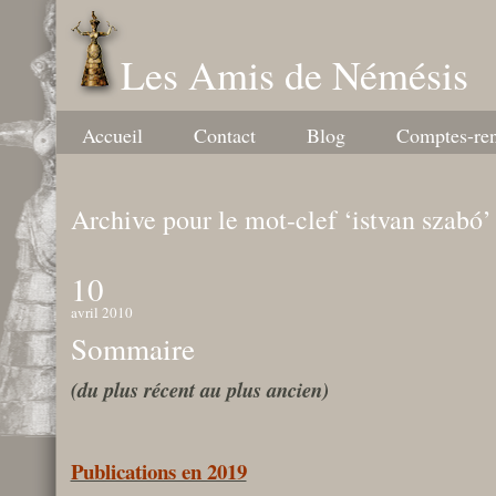
Les Amis de Némésis
Accueil
Contact
Blog
Comptes-re
Archive pour le mot-clef ‘istvan szabó’
10
avril 2010
Sommaire
(du plus récent au plus ancien)
Publications en 2019