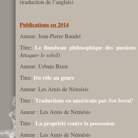
(traduction de l’anglais)
Publications en 2014
Auteur: Jean-Pierre Baudet
Le flambeau philosophique des passions
Titre:
Attaquer le soleil
)
Auteur: Urbain Bizot
Du rôle au genre
Titre:
Auteur: Les Amis de Némésis
Traductions en américain par
Titre :
Not bored!
Auteur : Les Amis de Némésis
La propriété contre la possession
Titre :
Auteur : Les Amis de Némésis