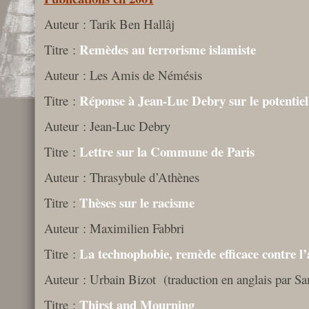
Auteur : Tarik Ben Hallâj
Remèdes au terrorisme islamiste
Titre :
Auteur : Les Amis de Némésis
Réponse à Jean-Luc Debry sur le potentiel
Titre :
Auteur : Jean-Luc Debry
Lettre sur la Commune de Paris
Titre :
Auteur : Thrasybule d’Athènes
Thèses sur le racisme
Titre :
Auteur : Maximilien Fabbri
La technophobie, remède efficace contre l’
Titre :
Auteur : Urbain Bizot (traduction en anglais par S
Thirst and Mourning
Titre :