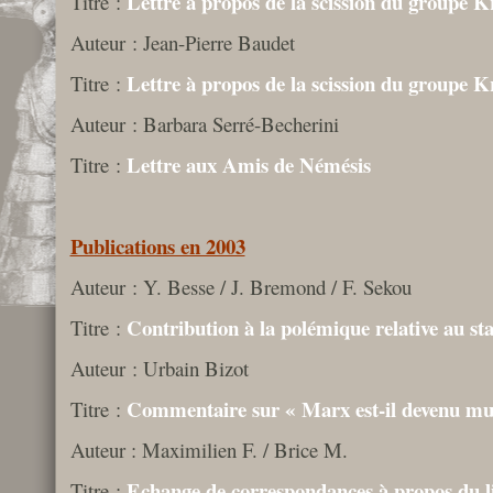
Lettre à propos de la scission du groupe Kr
Titre :
Auteur : Jean-Pierre Baudet
Lettre à propos de la scission du groupe Kr
Titre :
Auteur : Barbara Serré-Becherini
Lettre aux Amis de Némésis
Titre :
Publications en 2003
Auteur : Y. Besse / J. Bremond / F. Sekou
Contribution à la polémique relative au sta
Titre :
Auteur : Urbain Bizot
Commentaire sur « Marx est-il devenu mu
Titre :
Auteur : Maximilien F. / Brice M.
Echange de correspondances à propos du l
Titre :