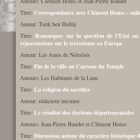
Auteurs: Clément Homs et Jean-Pierre Baudet
Correspondance avec Clément Homs – suit
Titre:
Auteur: Tarik ben Hallâj
Remarques sur la question de l’Etat au 
Titre:
répercussions sur le terrorisme en Europe
Auteur: Les Amis de Némésis
Fin de la ville au Carreau du Temple
Titre:
Auteurs: Les Habitants de la Lune
La religion du sacrifice
Titre:
Auteur: rédacteur inconnu
Le résultat des élections départementales
Titre:
Auteurs: Jean-Pierre Baudet et Clément Homs
Discussion autour du caractère historique d
Titre: