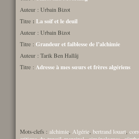
Auteur : Urbain Bizot
:
La soif et le deuil
Titre
Auteur : Urbain Bizot
Grandeur et faiblesse de l’alchimie
Titre :
Auteur : Tarik Ben Hallâj
Adresse à mes sœurs et frères algériens
Titre :
Mots-clefs :
alchimie
,
Algérie
,
bertrand louart
,
cor
critique du travail marginal
,
giménologues
,
günthe