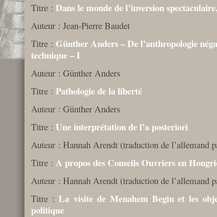
Dans le monde de l’inversion spectaculaire,
Titre :
Auteur : Jean-Pierre Baudet
Günther Anders – De l’anthropologie négati
Titre :
technique – I
Auteur : Günther Anders
Pathologie de la liberté
Titre :
Auteur : Günther Anders
Une interprétation de l’a posteriori
Titre :
Auteur : Hannah Arendt (traduction de l’allemand p
A propos des Conseils Ouvriers en Hongri
Titre :
Auteur : Hannah Arendt (traduction de l’allemand p
La visite de Menahem Begin et les obj
Titre :
politique