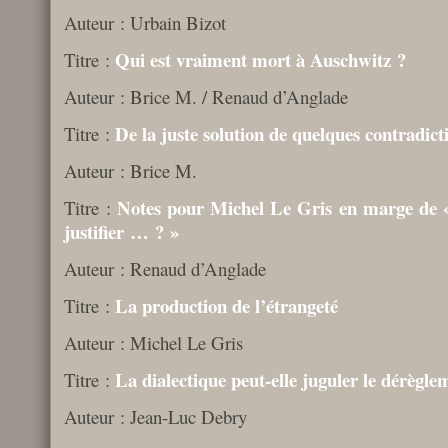
Auteur : Urbain Bizot
Qui est vraiment mort à Auschwitz ?
Titre :
Auteur : Brice M. / Renaud d’Anglade
De la juste solution de quelques contradict
Titre :
Auteur : Brice M.
Notes pour Michel Le Gris en marge de « 
Titre :
justifier … ? »
Auteur : Renaud d’Anglade
La production de l’étrangeté
Titre :
Auteur : Michel Le Gris
La dialectique peut-elle juguler le dérègle
Titre :
Auteur : Jean-Luc Debry