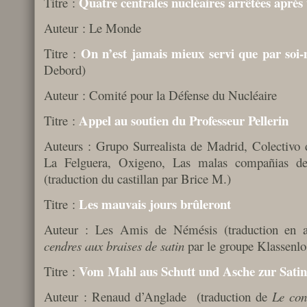
Quatre centrales nucléaires arrêtées après
Titre :
Auteur : Le Monde
On n’est jamais mieux servi que par so
Titre :
Debord)
Auteur : Comité pour la Défense du Nucléaire
Appel au soutien du Professeur Pellerin
Titre :
Auteurs : Grupo Surrealista de Madrid, Colectivo 
La Felguera, Oxigeno, Las malas compañias de 
(traduction du castillan par Brice M.)
Les mauvais jours brûleront
Titre :
Auteur : Les Amis de Némésis (traduction en
cendres aux braises de
satin
par le groupe Klassenlo
Vom Mahl aus Schutt und Asche zur Satin
Titre :
Auteur : Renaud d’Anglade (traduction de
Le con