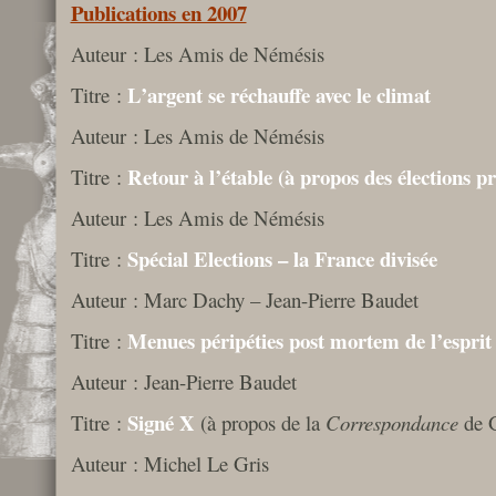
Publications en 2007
Auteur : Les Amis de Némésis
L’argent se réchauffe avec le climat
Titre :
Auteur : Les Amis de Némésis
Retour à l’étable (à propos des élections pr
Titre :
Auteur : Les Amis de Némésis
Spécial Elections – la France divisée
Titre :
Auteur : Marc Dachy – Jean-Pierre Baudet
Menues péripéties post mortem de l’espri
Titre :
Auteur : Jean-Pierre Baudet
Signé X
Titre :
(à propos de la
Correspondance
de 
Auteur : Michel Le Gris