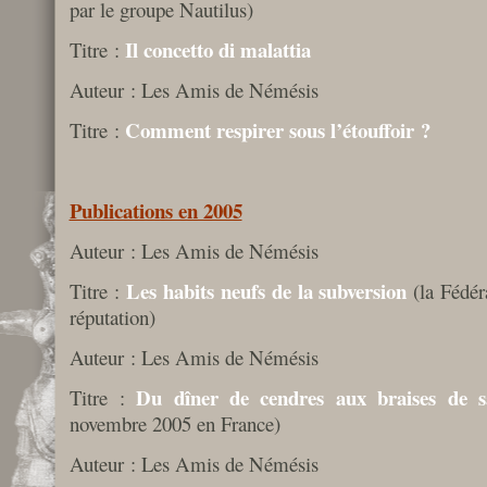
par le groupe Nautilus)
Il concetto di malattia
Titre :
Auteur : Les Amis de Némésis
Comment respirer sous l’étouffoir ?
Titre :
Publications en 2005
Auteur : Les Amis de Némésis
Les habits neufs de la subversion
Titre :
(la Fédér
réputation)
Auteur : Les Amis de Némésis
Du dîner de cendres aux braises de s
Titre :
novembre 2005 en France)
Auteur : Les Amis de Némésis