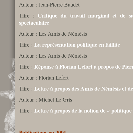
Auteur : Jean-Pierre Baudet
Critique du travail marginal et de s
Titre :
spectaculaire
Auteur : Les Amis de Némésis
La représentation politique en faillite
Titre :
Auteur : Les Amis de Némésis
Réponse à Florian Lefort à propos de Pier
Titre :
Auteur : Florian Lefort
Lettre à propos des Amis de Némésis et d
Titre :
Auteur : Michel Le Gris
Lettre à propos de la notion de « politique
Titre :
Publications en 2001