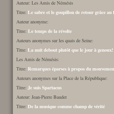
Auteur: Les Amis de Némésis
Le sabre et le goupillon de retour grâce au 
Titre:
Auteur anonyme:
Le temps de la révolte
Titre:
Auteurs anonymes sur les quais de Seine:
La nuit debout plutôt que le jour à genoux!
Titre:
Les Amis de Némésis:
Remarques éparses à propos du mouveme
Titre:
Auteurs anonymes sur la Place de la République:
Je suis Spartacus
Titre:
Auteur: Jean-Pierre Baudet
De la musique comme champ de vérité
Titre: