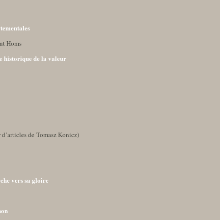
rtementales
ent Homs
 historique de la valeur
r d’articles de Tomasz Konicz)
che vers sa gloire
non