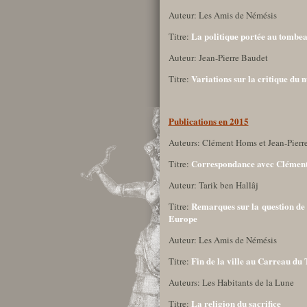
Auteur: Les Amis de Némésis
La politique portée au tombea
Titre:
Auteur: Jean-Pierre Baudet
Variations sur la critique du 
Titre:
Publications en 2015
Auteurs: Clément Homs et Jean-Pierr
Correspondance avec Clément
Titre:
Auteur: Tarik ben Hallâj
Remarques sur la question de l
Titre:
Europe
Auteur: Les Amis de Némésis
Fin de la ville au Carreau du
Titre:
Auteurs: Les Habitants de la Lune
La religion du sacrifice
Titre: