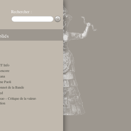
Rechercher :
bliés
T Info
encore
ana
me Paoli
onnot de la Bande
ed
ao – Critique de la valeur-
tion