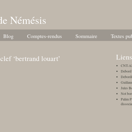
de Némésis
Blog
Comptes-rendus
Sommaire
Textes pu
Liens
clef ‘bertrand louart’
CNT-AI
Debord 
Debordi
Guillau
Jules B
Not bor
Palim Ps
dissocia