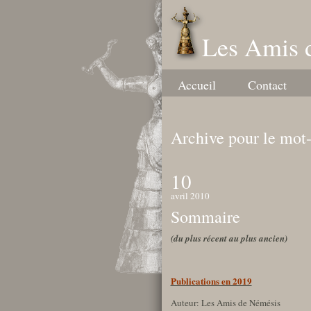
Les Amis 
Accueil
Contact
Archive pour le mot-
10
avril 2010
Sommaire
(du plus récent au plus ancien)
Publications en 2019
Auteur: Les Amis de Némésis