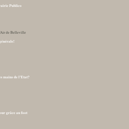
rairie Publico
Air de Belleville
générale!
es mains de l’Etat?
tour grâce au foot