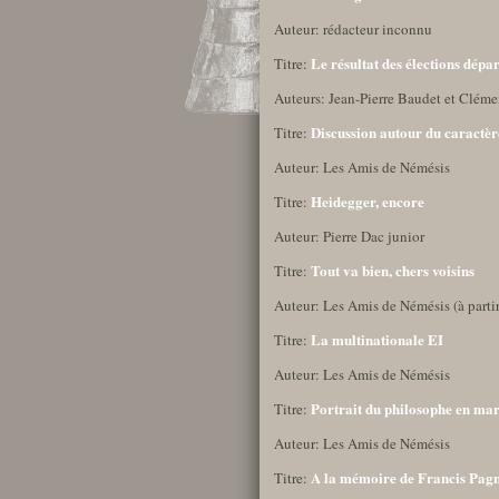
Auteur: rédacteur inconnu
Le résultat des élections dépa
Titre:
Auteurs: Jean-Pierre Baudet et Clém
Discussion autour du caractère
Titre:
Auteur: Les Amis de Némésis
Heidegger, encore
Titre:
Auteur: Pierre Dac junior
Tout va bien, chers voisins
Titre:
Auteur: Les Amis de Némésis (à parti
La multinationale EI
Titre:
Auteur: Les Amis de Némésis
Portrait du philosophe en mar
Titre:
Auteur: Les Amis de Némésis
A la mémoire de Francis Pag
Titre: