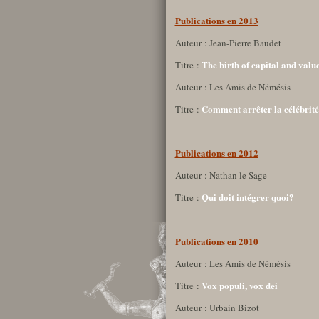
Publications en 2013
Auteur : Jean-Pierre Baudet
The birth of capital and value
Titre :
Auteur : Les Amis de Némésis
Comment arrêter la célébrité
Titre :
Publications en 2012
Auteur : Nathan le Sage
Qui doit intégrer quoi?
Titre :
Publications en 2010
Auteur : Les Amis de Némésis
Vox populi, vox dei
Titre :
Auteur : Urbain Bizot