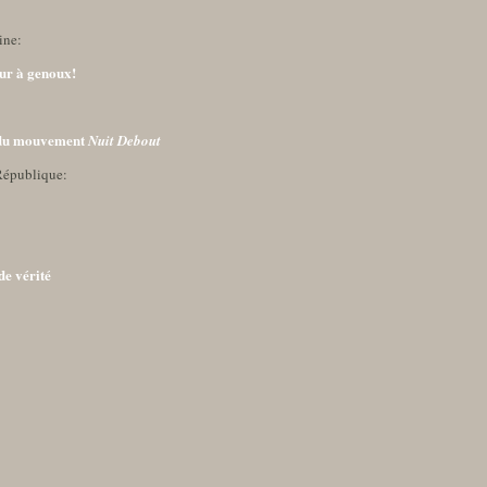
ine:
our à genoux!
 du mouvement
Nuit Debout
République:
e vérité