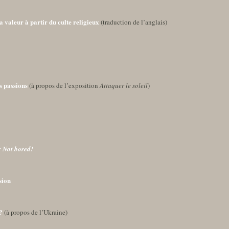
a valeur à partir du culte religieux
(traduction de l’anglais)
s passions
(à propos de l’exposition
Attaquer le soleil
)
r
Not bored!
sion
?
(à propos de l’Ukraine)