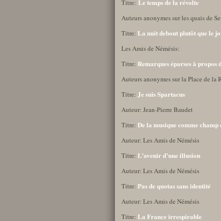
Le temps de la révolte
Titre:
Auteurs anonymes sur les quais de Se
La nuit debout plutôt que le j
Titre:
Les Amis de Némésis:
Remarques éparses à propos
Titre:
Auteurs anonymes sur la Place de la 
Je suis Spartacus
Titre:
Auteur: Jean-Pierre Baudet
De la musique comme champ d
Titre:
Auteur: Les Amis de Némésis
L’avenir d’une illusion
Titre:
Auteur: Les Amis de Némésis
Pas de quotas sans identité
Titre:
Auteur: Les Amis de Némésis
La France irrespirable
Titre: