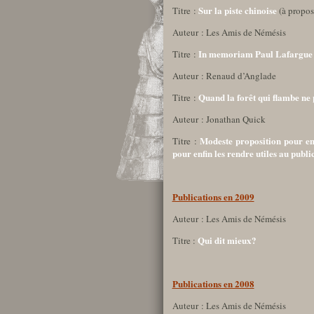
Sur la piste chinoise
Titre :
(à propos
Auteur : Les Amis de Némésis
In memoriam Paul Lafargue
Titre :
Auteur : Renaud d’Anglade
Quand la forêt qui flambe ne 
Titre :
Auteur : Jonathan Quick
Modeste proposition pour emp
Titre :
pour enfin les rendre utiles au publi
Publications en 2009
Auteur : Les Amis de Némésis
Qui dit mieux?
Titre :
Publications en 2008
Auteur : Les Amis de Némésis