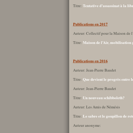
Tentative d’assassinat à la lib
Titre:
Publications en 2017
Auteur: Collectif pour la Maison de l’
Maison de l’Air, mobilisation 
Titre:
Publications en 2016
Auteur: Jean-Pierre Baudet
Que devient le progrès entre l
Titre:
Auteur: Jean-Pierre Baudet
Un nouveau schibboleth?
Titre:
Auteur: Les Amis de Némésis
Le sabre et le goupillon de re
Titre:
Auteur anonyme: