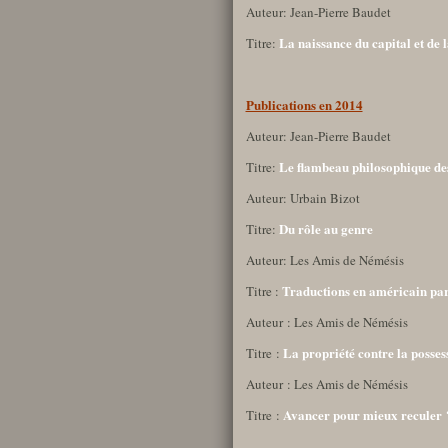
Auteur: Jean-Pierre Baudet
La naissance du capital et de l
Titre:
Publications en 2014
Auteur: Jean-Pierre Baudet
Le flambeau philosophique de
Titre:
Auteur: Urbain Bizot
Du rôle au genre
Titre:
Auteur: Les Amis de Némésis
Traductions en américain pa
Titre :
Auteur : Les Amis de Némésis
La propriété contre la posses
Titre :
Auteur : Les Amis de Némésis
Avancer pour mieux reculer 
Titre :