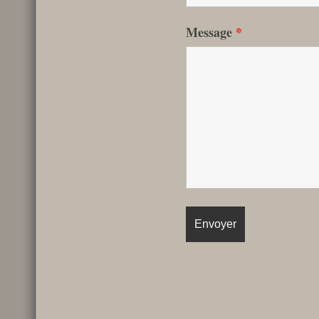
Message
*