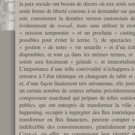
la paix sociale ont besoin de décors où eux seuls son
seule forme de liberté consiste à se demander sur que
soir, consommer la dernière version customisée de
évidemment de
travail
, mais sans utiliser le mo
« mission temporaire » et un prochain « casti
possibles pour éviter le terme !), de spectacles
« gestion » de notre « vie sexuelle » et d’un é
disponibles, et tout ça dans les mêmes termes, et
soirée sera forcément « géniale », et immortalisée 
L’importance d’une telle convivialité n’échappera à
retrouve à l’état identique en changeant de table et 
et, d’une façon finalement très néronienne, elle justif
un certain nombre de centres urbains précédemment 
compresseur marchand qui prépare de telles soirées.
publics, qui ont entrepris de transformer la vill
happening, occupée à ingurgiter des flux touristique
transformer en flux financiers, peuvent compter s
indéfectible des consommateurs, généralement jeun
Ceux-ci, en effet, ne construisent leur identité p