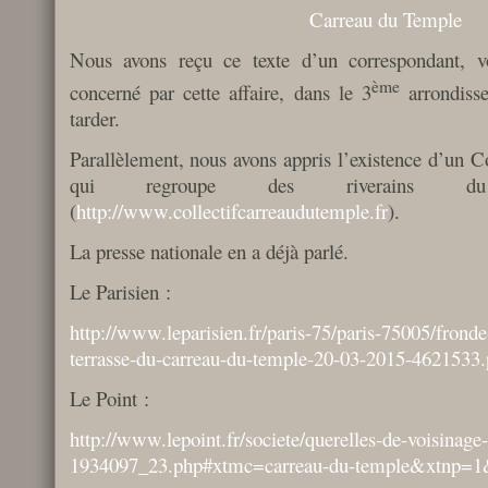
Carreau du Temple
Nous avons reçu ce texte d’un correspondant, vo
ème
concerné par cette affaire, dans le 3
arrondisse
tarder.
Parallèlement, nous avons appris l’existence d’un C
qui regroupe des riverains d
(
http://www.collectifcarreaudutemple.fr
).
La presse nationale en a déjà parlé.
Le Parisien :
http://www.leparisien.fr/paris-75/paris-75005/fronde-
terrasse-du-carreau-du-temple-20-03-2015-4621533
Le Point :
http://www.lepoint.fr/societe/querelles-de-voisinag
1934097_23.php#xtmc=carreau-du-temple&xtnp=1