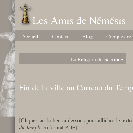
Les Amis de Némésis
Accueil
Contact
Blog
Comptes-re
La Religion du Sacrifice
Fin de la ville au Carreau du Temp
[Cliquer sur le lien ci-dessous pour afficher le text
du Temple
en format PDF]